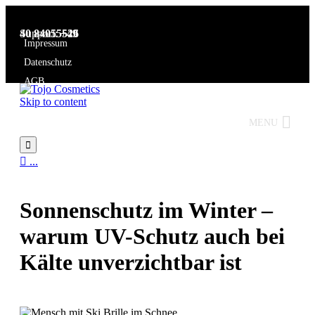
Support:
+49 40 84055526
Impressum
Datenschutz
AGB
Skip to content
MENU


...
Sonnenschutz im Winter –
warum UV-Schutz auch bei
Kälte unverzichtbar ist