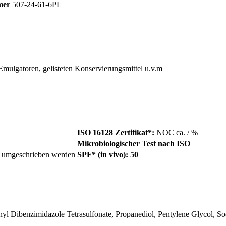
mer
507-24-61-6PL
Emulgatoren, gelisteten Konservierungsmittel u.v.m
ISO 16128 Zertifikat*:
NOC ca. / %
Mikrobiologischer Test nach ISO
er umgeschrieben werden
SPF* (in vivo): 50
yl Dibenzimidazole Tetrasulfonate, Propanediol, Pentylene Glycol, S