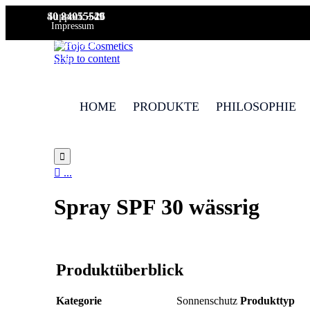
Support:
+49 40 84055526
Impressum
Datenschutz
Skip to content
AGB
HOME
PRODUKTE
PHILOSOPHIE


...
Spray SPF 30 wässrig
Produktüberblick
Kategorie
Sonnenschutz
Produkttyp