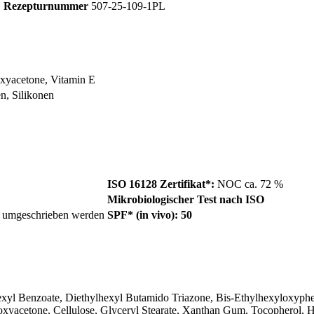
Rezepturnummer
507-25-109-1PL
xyacetone, Vitamin E
n, Silikonen
ISO 16128 Zertifikat*:
NOC ca. 72 %
Mikrobiologischer Test nach ISO
er umgeschrieben werden
SPF* (in vivo): 50
yl Benzoate, Diethylhexyl Butamido Triazone, Bis-Ethylhexyloxyphe
roxyacetone, Cellulose, Glyceryl Stearate, Xanthan Gum, Tocopherol, 