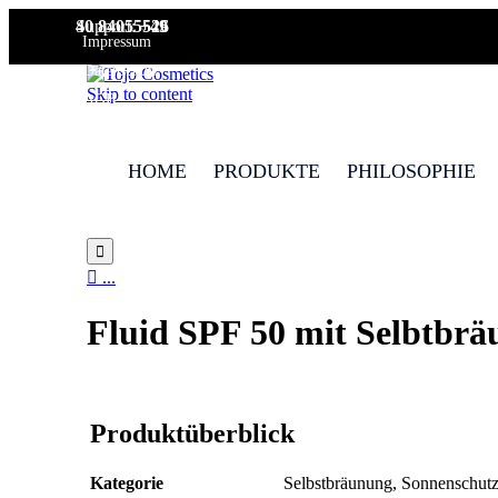
Support:
+49 40 84055526
Impressum
Datenschutz
Skip to content
AGB
HOME
PRODUKTE
PHILOSOPHIE


...
Fluid SPF 50 mit Selbtbrä
Produktüberblick
Kategorie
Selbstbräunung, Sonnenschut