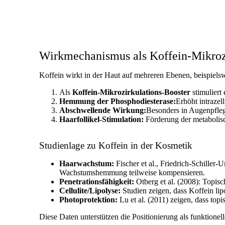
Wirkmechanismus als Koffein-Mikroz
Koffein wirkt in der Haut auf mehreren Ebenen, beispiels
Als
Koffein-Mikrozirkulations-Booster
stimuliert
Hemmung der Phosphodiesterase:
Erhöht intrazel
Abschwellende Wirkung:
Besonders in Augenpfle
Haarfollikel-Stimulation:
Förderung der metabolisc
Studienlage zu Koffein in der Kosmetik
Haarwachstum:
Fischer et al., Friedrich-Schiller-
Wachstumshemmung teilweise kompensieren.
Penetrationsfähigkeit:
Otberg et al. (2008): Topisc
Cellulite/Lipolyse:
Studien zeigen, dass Koffein lip
Photoprotektion:
Lu et al. (2011) zeigen, dass top
Diese Daten unterstützen die Positionierung als funktionel