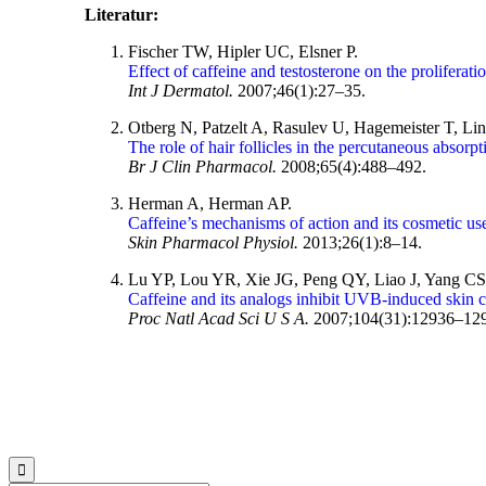
Literatur:
Fischer TW, Hipler UC, Elsner P.
Effect of caffeine and testosterone on the proliferatio
Int J Dermatol.
2007;46(1):27–35.
Otberg N, Patzelt A, Rasulev U, Hagemeister T, Lin
The role of hair follicles in the percutaneous absorpt
Br J Clin Pharmacol.
2008;65(4):488–492.
Herman A, Herman AP.
Caffeine’s mechanisms of action and its cosmetic us
Skin Pharmacol Physiol.
2013;26(1):8–14.
Lu YP, Lou YR, Xie JG, Peng QY, Liao J, Yang CS, 
Caffeine and its analogs inhibit UVB-induced skin 
Proc Natl Acad Sci U S A.
2007;104(31):12936–12
