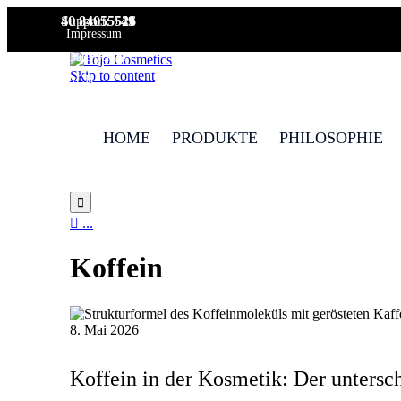
Support:
+49 40 84055526
Impressum
Datenschutz
Skip to content
AGB
HOME
PRODUKTE
PHILOSOPHIE


...
Koffein
8. Mai 2026
Koffein in der Kosmetik: Der untersc