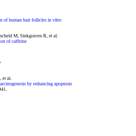
n of human hair follicles in vitro
scheid M, Sinkgraven R, et al.
ion of caffeine
e
et al.
carcinogenesis by enhancing apoptosis
941.