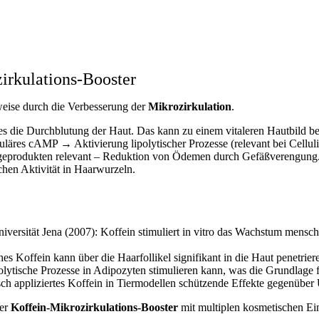
irkulations-Booster
weise durch die Verbesserung der
Mikrozirkulation
.
 es die Durchblutung der Haut. Das kann zu einem vitaleren Hautbild be
luläres cAMP → Aktivierung lipolytischer Prozesse (relevant bei Cellul
geprodukten relevant – Reduktion von Ödemen durch Gefäßverengung
hen Aktivität in Haarwurzeln.
Universität Jena (2007): Koffein stimuliert in vitro das Wachstum mensc
hes Koffein kann über die Haarfollikel signifikant in die Haut penetrier
olytische Prozesse in Adipozyten stimulieren kann, was die Grundlage fü
isch appliziertes Koffein in Tiermodellen schützende Effekte gegenüber
ler
Koffein-Mikrozirkulations-Booster
mit multiplen kosmetischen Ein