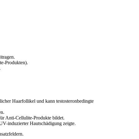
itragen.
ite-Produkten).
.
hlicher Haarfollikel und kann testosteronbedingte
en.
r Anti-Cellulite-Produkte bildet.
 UV-induzierter Hautschädigung zeigte.
satzfeldern.