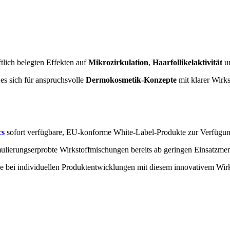
ftlich belegten Effekten auf
Mikrozirkulation
,
Haarfollikelaktivität
u
es sich für anspruchsvolle
Dermokosmetik-Konzepte
mit klarer Wirk
cs
sofort verfügbare, EU-konforme White-Label-Produkte zur Verfügung, i
ulierungserprobte Wirkstoffmischungen bereits ab geringen Einsatzme
e bei individuellen Produktentwicklungen mit diesem innovativem Wirks