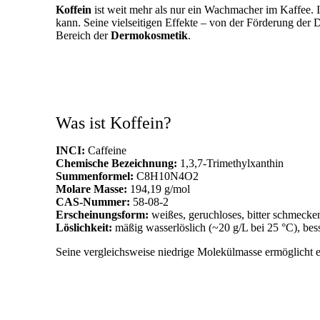
Koffein
ist weit mehr als nur ein Wachmacher im Kaffee. In
kann. Seine vielseitigen Effekte – von der Förderung der
Bereich der
Dermokosmetik
.
Was ist Koffein?
INCI:
Caffeine
Chemische Bezeichnung:
1,3,7-Trimethylxanthin
Summenformel:
C8H10N4O2
Molare Masse:
194,19 g/mol
CAS-Nummer:
58-08-2
Erscheinungsform:
weißes, geruchloses, bitter schmecken
Löslichkeit:
mäßig wasserlöslich (~20 g/L bei 25 °C), bes
Seine vergleichsweise niedrige Molekülmasse ermöglicht 