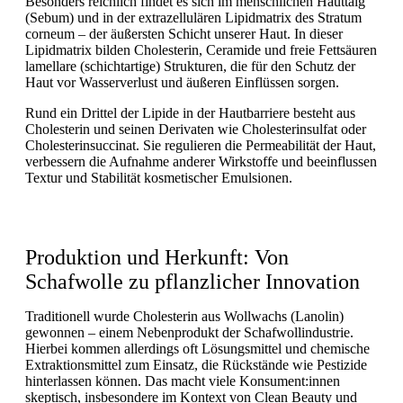
Besonders reichlich findet es sich im menschlichen Hauttalg
(Sebum) und in der extrazellulären Lipidmatrix des Stratum
corneum – der äußersten Schicht unserer Haut. In dieser
Lipidmatrix bilden Cholesterin, Ceramide und freie Fettsäuren
lamellare (schichtartige) Strukturen, die für den Schutz der
Haut vor Wasserverlust und äußeren Einflüssen sorgen.
Rund ein Drittel der Lipide in der Hautbarriere besteht aus
Cholesterin und seinen Derivaten wie Cholesterinsulfat oder
Cholesterinsuccinat. Sie regulieren die Permeabilität der Haut,
verbessern die Aufnahme anderer Wirkstoffe und beeinflussen
Textur und Stabilität kosmetischer Emulsionen.
Produktion und Herkunft: Von
Schafwolle zu pflanzlicher Innovation
Traditionell wurde Cholesterin aus Wollwachs (Lanolin)
gewonnen – einem Nebenprodukt der Schafwollindustrie.
Hierbei kommen allerdings oft Lösungsmittel und chemische
Extraktionsmittel zum Einsatz, die Rückstände wie Pestizide
hinterlassen können. Das macht viele Konsument:innen
skeptisch, insbesondere im Kontext von Clean Beauty und