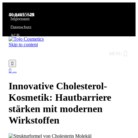
Support:
+49 40 84055526
Impressum
Datenschutz
AGB
Skip to content
MENU


...
Innovative Cholesterol-
Kosmetik: Hautbarriere
stärken mit modernen
Wirkstoffen