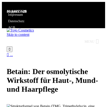
Support:
+49 40 84055526
Impressum
Datenschutz
AGB
Skip to content
MENU


...
Betain: Der osmolytische
Wirkstoff für Haut-, Mund-
und Haarpflege